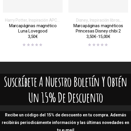
Harry Potter
,
Inspiración APCH
,
Disney
,
Inspiración libros,
Magnéticos
,
Marcapáginas
videojuegos, series o películas
,
Marcapáginas magnético
Marcapáginas magnéticos
Magnéticos
,
Marcapáginas
Luna Lovegood
Princesas Disney chibi 2
3,50
€
3,50
€
-
15,00
€
Suscríbete A Nuestro Boletín Y Obtén
Un 15% De Descuento
Recibe un código del 15% de descuento en tu compra. Además
recibirás periodicámente información y las últimas novedades en
tu e-mail