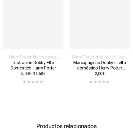
Harry Potter
,
Ilustraciones
,
Harry Potter
,
Inspiración libros,
Inspiración libros, videojuegos,
videojuegos, series o películas
,
Ilustración Dobby Elfo
Marcapáginas Dobby el elfo
series o películas
Marcapáginas
,
Normales
Doméstico Harry Potter
doméstico Harry Potter
artesanal
5,00
€
-
11,50
€
2,00
€
Productos relacionados