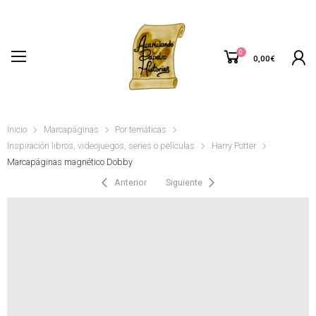
0
0,00
€
Inicio
Marcapáginas
Por temáticas
Inspiración libros, videojuegos, series o películas
Harry Potter
Marcapáginas magnético Dobby
Anterior
Siguiente