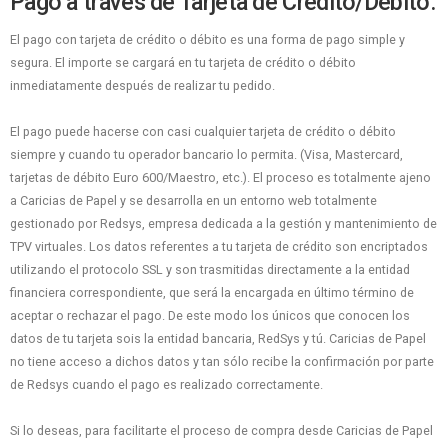
Pago a través de Tarjeta de Crédito/Débito.
El pago con tarjeta de crédito o débito es una forma de pago simple y
segura. El importe se cargará en tu tarjeta de crédito o débito
inmediatamente después de realizar tu pedido.
El pago puede hacerse con casi cualquier tarjeta de crédito o débito
siempre y cuando tu operador bancario lo permita. (Visa, Mastercard,
tarjetas de débito Euro 600/Maestro, etc.). El proceso es totalmente ajeno
a Caricias de Papel y se desarrolla en un entorno web totalmente
gestionado por Redsys, empresa dedicada a la gestión y mantenimiento de
TPV virtuales. Los datos referentes a tu tarjeta de crédito son encriptados
utilizando el protocolo SSL y son trasmitidas directamente a la entidad
financiera correspondiente, que será la encargada en último término de
aceptar o rechazar el pago. De este modo los únicos que conocen los
datos de tu tarjeta sois la entidad bancaria, RedSys y tú. Caricias de Papel
no tiene acceso a dichos datos y tan sólo recibe la confirmación por parte
de Redsys cuando el pago es realizado correctamente.
Si lo deseas, para facilitarte el proceso de compra desde Caricias de Papel