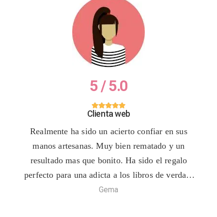
Clienta web
valan
Realmente ha sido un acierto confiar en sus
Más 
están
manos artesanas. Muy bien rematado y un
el t
 alta
resultado mas que bonito. Ha sido el regalo
conf
opias
perfecto para una adicta a los libros de verdad.
cali
s que
A los de hoja de papel de siempre. Muy
ilus
Gema
agradecida de haberles encontrado.
Enhorabuena por su trabajo