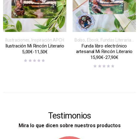
Ilustraciones
,
Inspiración APCH
Bolso
,
Ebook
,
Fundas Literarias
,
Inspiración APCH
Ilustración Mi Rincón Literario
Funda libro electrónico
artesanal Mi Rincón Literario
5,00
€
-
11,50
€
15,90
€
-
27,90
€
Testimonios
Mira lo que dicen sobre nuestros productos