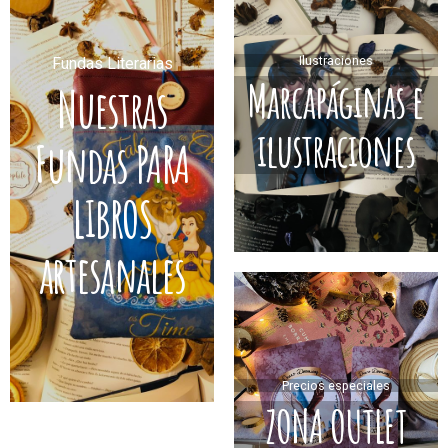
Ilustraciones
Fundas Literarias
Marcapáginas e
Nuestras
ilustraciones
Fundas PARA
LIBROS
artesanales
Precios especiales
ZONA OUTLET