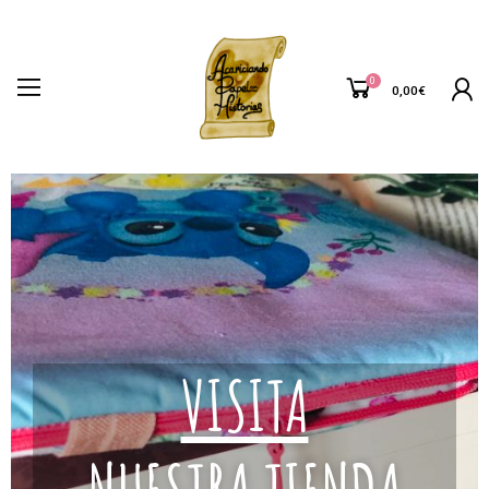
0
0,00
€
VISITA