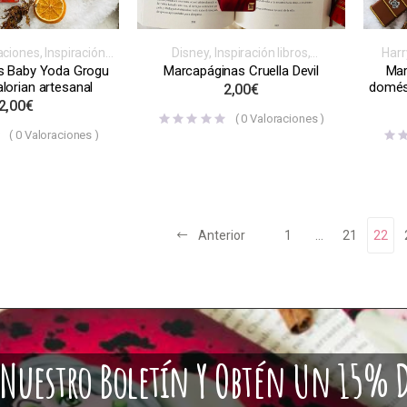
raciones
,
Inspiración
Harr
Disney
,
Inspiración libros,
eojuegos, series o
vide
videojuegos, series o películas
,
s Baby Yoda Grogu
Mar
Marcapáginas Cruella Devil
apáginas
,
Normales
M
Marcapáginas
,
Normales
lorian artesanal
domést
2,00
€
2,00
€
(
0
Valoraciones )
(
0
Valoraciones )
Anterior
1
…
21
22
A Nuestro Boletín Y Obtén Un 15% 