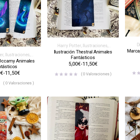
D
Harry Potter
,
Ilustraciones
,
vide
Marcap
Inspiración libros, videojuegos,
Ilustración Thestral Animales
M
er
,
Ilustraciones
,
series o películas
Fantásticos
ibros, videojuegos,
 Occamy Animales
5,00
€
-
11,50
€
 o películas
tásticos
0
€
-
11,50
€
(
0
Valoraciones )
(
0
Valoraciones )