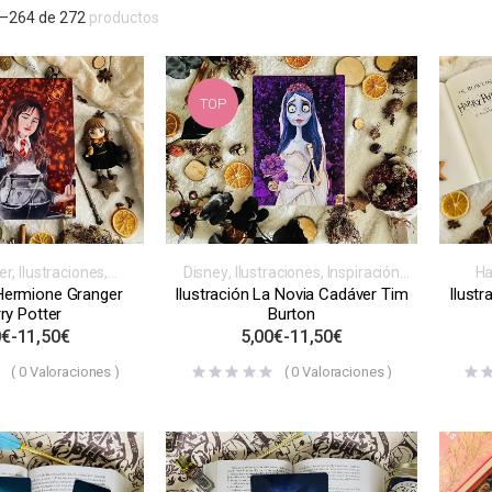
–
264
de
272
productos
TOP
er
,
Ilustraciones
,
Disney
,
Ilustraciones
,
Inspiración
Ha
ibros, videojuegos,
libros, videojuegos, series o
Insp
 Hermione Granger
Ilustración La Novia Cadáver Tim
Ilust
 o películas
películas
ry Potter
Burton
0
€
-
11,50
€
5,00
€
-
11,50
€
(
0
Valoraciones )
(
0
Valoraciones )