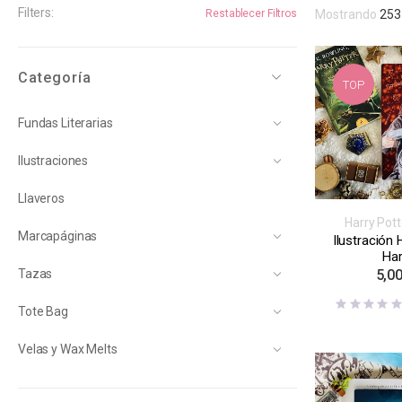
Filters:
Restablecer Filtros
Mostrando
253
Categoría
TOP
Fundas Literarias
Ilustraciones
Llaveros
Harry Pott
Marcapáginas
Inspiración l
Ilustración
series
Har
Tazas
5,0
Tote Bag
Velas y Wax Melts