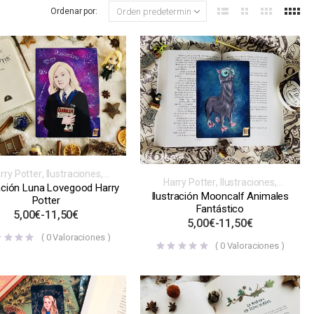
Ordenar por:
rry Potter
,
Ilustraciones
,
Harry Potter
,
Ilustraciones
,
iración libros, videojuegos,
ración Luna Lovegood Harry
Inspiración libros, videojuegos,
Ilustración Mooncalf Animales
series o películas
Potter
series o películas
Fantástico
5,00
€
-
11,50
€
5,00
€
-
11,50
€
(
0
Valoraciones )
(
0
Valoraciones )