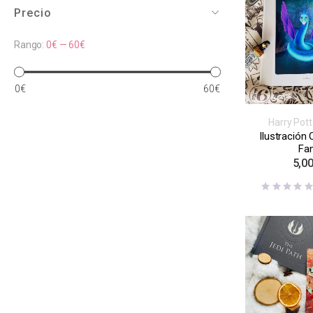
Precio
Rango:
0€
—
60€
0€
60€
Harry Pott
Inspiración l
Ilustración
series
Fan
5,0