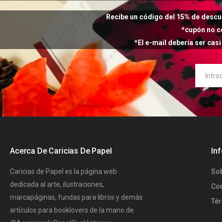
Recibe un código del 15% de descu
*cupón no c
*El e-mail debería ser cas
Acerca De Caricias De Papel
In
Caricias de Papel es la página web
So
dedicada al arte, ilustraciones,
Co
marcapáginas, fundas para libros y demás
Té
artículos para booklovers de la mano de