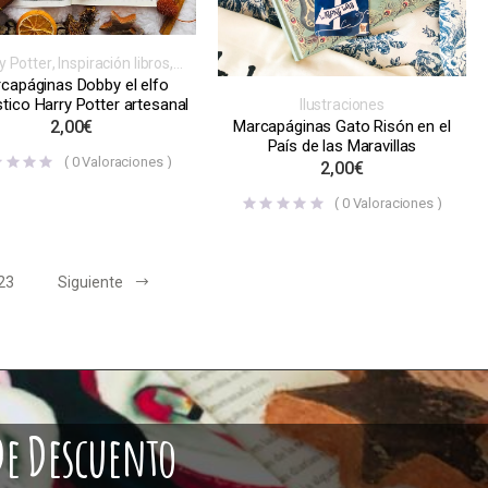
y Potter
,
Inspiración libros,
ojuegos, series o películas
,
capáginas Dobby el elfo
arcapáginas
,
Normales
ico Harry Potter artesanal
Ilustraciones
2,00
€
Marcapáginas Gato Risón en el
País de las Maravillas
(
0
Valoraciones )
2,00
€
(
0
Valoraciones )
23
Siguiente
De Descuento