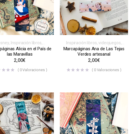
Inspiración libros, videojuegos,
isney
,
Inspiración libros,
series o películas
,
Marcapáginas
,
ojuegos, series o películas
,
Marcapáginas Ana de Las Tejas
áginas Alicia en el País de
Normales
,
Otras películas y series
arcapáginas
,
Normales
Verdes artesanal
las Maravillas
2,00
€
2,00
€
(
0
Valoraciones )
(
0
Valoraciones )