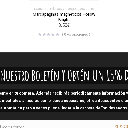
Inspiración libros, videojuegos, series
o películas
,
Magnéticos
,
Marcapáginas magnéticos Hollow
Marcapáginas
,
Videojuegos
Knight
3,50
€
(
0
Valoraciones )
A Nuestro Boletín Y Obtén Un 15% 
ento en tu compra. Además recibirás periodicámente información y 
ompatible a artículos con precios especiales, otros descuentos o 
i automático pero a veces puede llegar a la carpeta de "no deseado
SUSCR