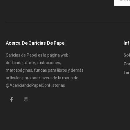
Acerca De Caricias De Papel
In
Caricias de Papel es la página web
So
dedicada al arte, ilustraciones,
Co
marcapáginas, fundas para libros y demás
Té
artículos para booklovers de la mano de
@AcariciandoPapelConHistorias