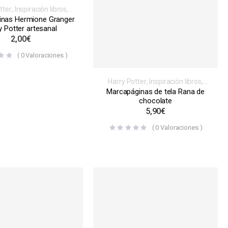
tter
,
Inspiración libros,
gos, series o películas
,
inas Hermione Granger
apáginas
,
Normales
y Potter artesanal
2,00
€
(
0
Valoraciones )
Harry Potter
,
Inspiración libros,
videojuegos, series o películas
,
Marcapáginas de tela Rana de
Marcapáginas
,
Tela
chocolate
5,90
€
(
0
Valoraciones )