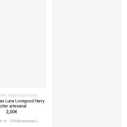
tter
,
Inspiración libros,
gos, series o películas
,
as Luna Lovegood Harry
apáginas
,
Normales
otter artesanal
2,00
€
(
0
Valoraciones )