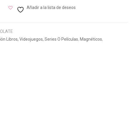
Añadir a la lista de deseos
COLATE
ión Libros, Videojuegos, Series O Películas
,
Magnéticos
,