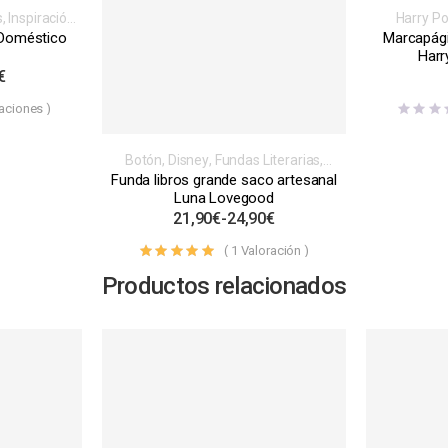
s
,
Inspiración
Harry Po
s o películas
videojue
 Doméstico
Marcapág
Marc
Harr
€
aciones )
Botón
,
Disney
,
Fundas Literarias
,
Inspiración libros, videojuegos, series
Funda libros grande saco artesanal
o películas
,
Saco
Luna Lovegood
21,90
€
-
24,90
€
(
1
Valoración )
Valorado con
5.00
de 5
Productos relacionados