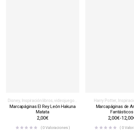
Disney
,
Inspiración libros, videojuegos,
Harry Potter
,
Inspiraci
series o películas
,
Marcapáginas
,
videojuegos, series o 
Marcapáginas El Rey León Hakuna
Marcapáginas de A
Normales
Marcapáginas
,
Nor
Matata
Fantásticos
2,00
€
2,00
€
-
12,00
(
0
Valoraciones )
(
0
Valor