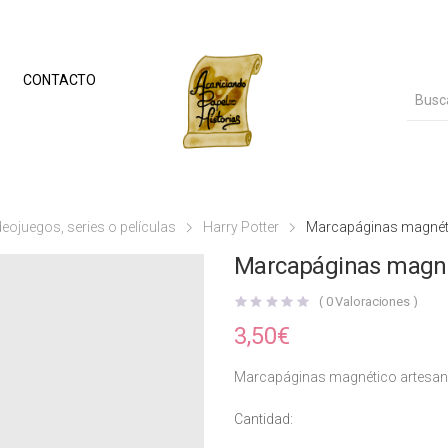
CONTACTO
ideojuegos, series o películas
Harry Potter
Marcapáginas magnét
Marcapáginas magné
(
0
Valoraciones )
3,50
€
Marcapáginas magnético artesana
Cantidad: