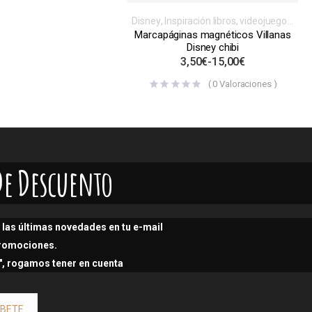
Disney
,
Inspiración libros, videojuegos,
series o películas
,
Magnéticos
,
Marcapáginas magnéticos Villanas
Marcapáginas
Disney chibi
3,50
€
-
15,00
€
(
0
Valoraciones )
De Descuento
las últimas novedades en tu e-mail
promociones.
s", rogamos tener en cuenta
ÍBETE