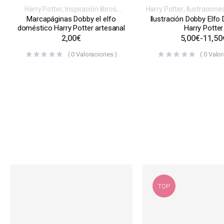
Harry Potter
,
Inspiración libros,
Harry Potter
,
Ilustracione
videojuegos, series o películas
,
libros, videojuegos, serie
Marcapáginas Dobby el elfo
Ilustración Dobby Elfo
Marcapáginas
,
Normales
doméstico Harry Potter artesanal
Harry Potter
2,00
€
5,00
€
-
11,50
(
0
Valoraciones )
(
0
Valor
TOP