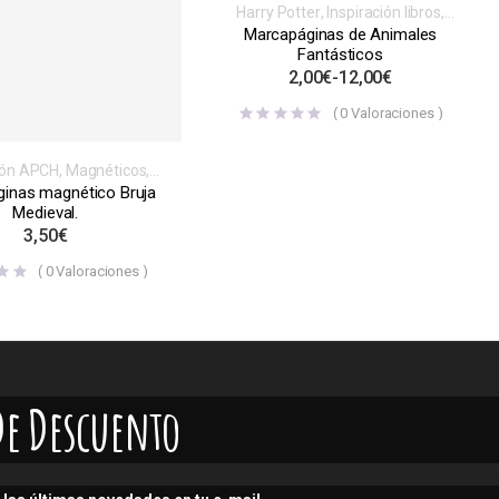
Harry Potter
,
Inspiración libros,
videojuegos, series o películas
,
Marcapáginas de Animales
Marcapáginas
,
Normales
Fantásticos
2,00
€
-
12,00
€
(
0
Valoraciones )
ción APCH
,
Magnéticos
,
Marcapáginas
inas magnético Bruja
Medieval.
3,50
€
(
0
Valoraciones )
De Descuento