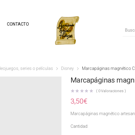
CONTACTO
ideojuegos, series o películas
Disney
Marcapáginas magnético Cr
Marcapáginas magné
(
0
Valoraciones )
3,50
€
Marcapáginas magnético artesanal
Cantidad: