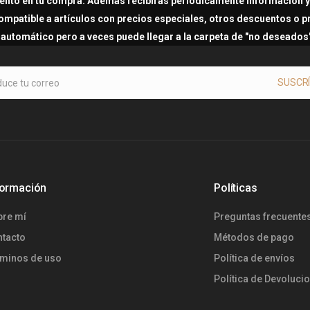
ento en tu compra. Además recibirás periodicámente información y 
ompatible a artículos con precios especiales, otros descuentos o 
i automático pero a veces puede llegar a la carpeta de "no deseado
SUSCR
formación
Políticas
bre mí
Preguntas frecuente
ntacto
Métodos de pago
rminos de uso
Política de envíos
Política de Devoluci