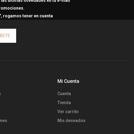
las últimas novedades en tu e-mail
promociones.
s", rogamos tener en cuenta
ÍBETE
Mi Cuenta
s
Cuenta
Tienda
Ver carrito
ones
Mis deseados