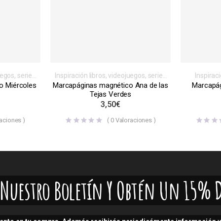
uegos, series
Inspiración libros, videojuegos, series
Inspira
ticos
,
o películas
,
Magnéticos
,
o Miércoles
Marcapáginas magnético Ana de las
Marcapág
culas y series
Marcapáginas
,
Otras películas y series
Tejas Verdes
3,50
€
aciones )
(
0
Valoraciones )
A Nuestro Boletín Y Obtén Un 15% 