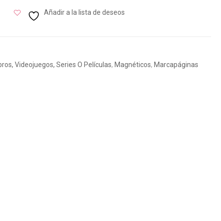
Añadir a la lista de deseos
ibros, Videojuegos, Series O Películas
,
Magnéticos
,
Marcapáginas