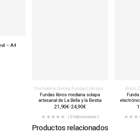
evil – A4
Cremallera
,
Disney
,
Fundas Literarias
,
Bolso
,
D
Inspiración libros, videojuegos, series
Literar
Fundas libros mediana solapa
Funda 
o películas
,
Solapa
videojue
artesanal de La Bella y la Bestia
electrónic
21,90
€
-
24,90
€
1
(
0
Valoraciones )
Productos relacionados