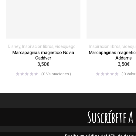
Disney
,
Inspiración libros, videojuegos,
Inspiración libros, videoj
series o películas
,
Magnéticos
,
o películas
,
Magné
Marcapáginas magnético Novia
Marcapáginas magnétic
Marcapáginas
Marcapáginas
,
Otras pelí
Cadáver
Addams
3,50
€
3,50
€
(
0
Valoraciones )
(
0
Valor
Suscríbete 