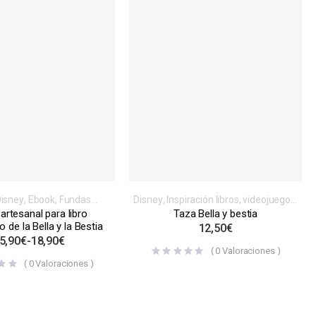
isney
,
Ebook
,
Fundas
Disney
,
Inspiración libros, videojuegos,
ias
,
Inspiración libros,
series o películas
,
Tazas
artesanal para libro
Taza Bella y bestia
gos, series o películas
o de la Bella y la Bestia
12,50
€
5,90
€
-
18,90
€
(
0
Valoraciones )
(
0
Valoraciones )