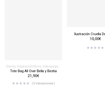
Ilustración Cruella D
10,00
€
Disney
,
Inspiración libros, videojuegos,
series o películas
,
Tote Bag
Tote Bag All Over Bella y Bestia
21,90
€
(
0
Valoraciones )