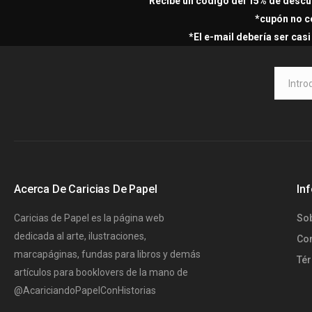
Recibe un código del 15% de descu
*cupón no c
*El e-mail debería ser cas
Acerca De Caricias De Papel
In
Caricias de Papel es la página web
So
dedicada al arte, ilustraciones,
Co
marcapáginas, fundas para libros y demás
Té
artículos para booklovers de la mano de
@AcariciandoPapelConHistorias