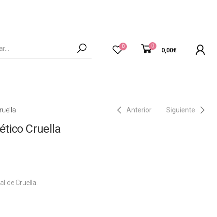
0
0
0,00
€
uella
Anterior
Siguiente
tico Cruella
 de Cruella.