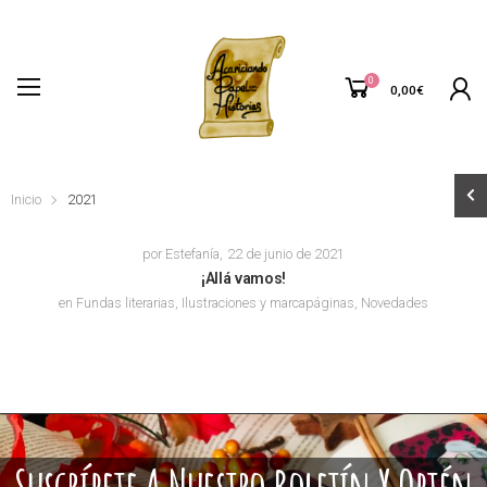
0
0,00
€
Inicio
2021
por
Estefanía
,
22 de junio de 2021
¡Allá vamos!
en
Fundas literarias
,
Ilustraciones y marcapáginas
,
Novedades
Suscríbete A Nuestro Boletín Y Obtén